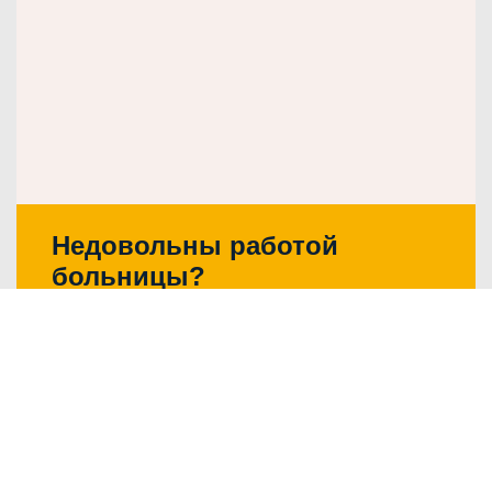
Недовольны работой
больницы?
Написать о проблеме
© 2026
государственное автономное
учреждение здравоохранения
Свердловской области